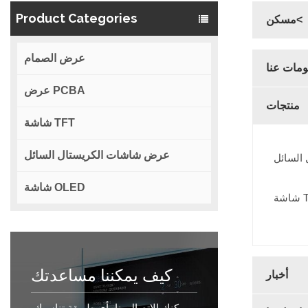
Product Categories
مسكن<
عرض الصمام
ومات عنا
عرض PCBA
منتجات
شاشة TFT
عرض شاشات الكريستال السائل
السائل
شاشة OLED
TF
كيف يمكننا مساعدتك
أخبار
يمكنك الاتصال بنا بأي طريقة تناسبك.