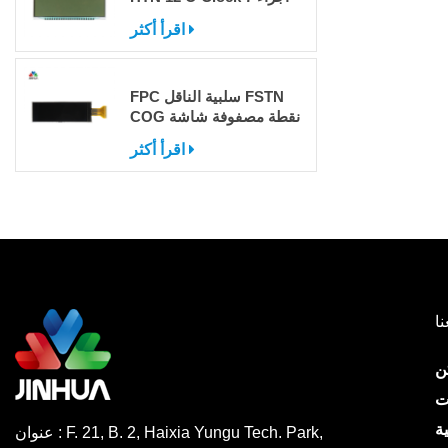
اقرأ أكثر
FPC سلبية الناقل FSTN
COG نقطة مصفوفة شاشة
LCD مع IC
اقرأ أكثر
نا
ن
ت
ة
عنوان : F. 21, B. 2, Haixia Yungu Tech. Park,