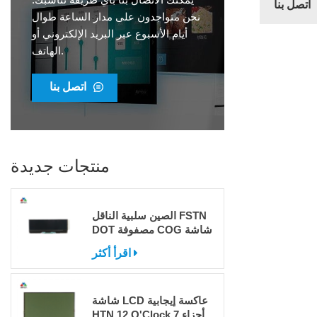
اتصل بنا
نحن متواجدون على مدار الساعة طوال
أيام الأسبوع عبر البريد الإلكتروني أو
الهاتف.
اتصل بنا
منتجات جديدة
الصين سلبية الناقل FSTN
DOT مصفوفة COG شاشة
LCD للبيع
اقرأ أكثر
شاشة LCD عاكسة إيجابية
HTN 12 O'Clock 7 أجزاء