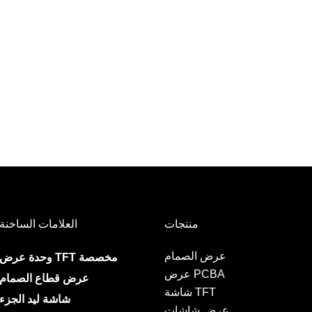
منتجات
العلامات الساخنة
عرض الصمام
وحدة عرض TFT مخصصة
عرض PCBA
عرض قطاع الصمام
شاشة TFT
شاشة ليد الجزء
عرض شاشات