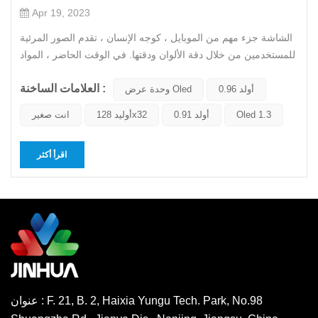
Apr 19, 2023
الشاشة جزء مهم من الموبايل ، كوجه الإنسان ، تقدم الصور المرئية
للمستخدمين من خلال دقة الألوان ودقتها. في الوقت الحاضر ، المواد
الرئيسية للشاشات المستخدمة في الهواتف المحمولة هي شاشات
العلامات الساخنة :
LCD التقليدية بتقنية ناضجة ، وشاشات OLED التي تستخدم أحدث
0.96 أولد
وحدة عرض Oled
التقنيات وتحظى بشعبية في صناعة الهواتف المحمولة. إذن ما هو...
Oled 1.3
0.91 أولد
أوليد 128x32
انت صغير
اقرأ أكثر
عنوان : F. 21, B. 2, Haixia Yungu Tech. Park, No.98