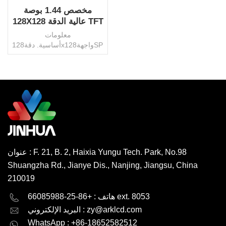
مخصص 1.44 بوصة
128X128 عالية الدقة TFT
شاشة المورد
معلومات
أساسية. دقة128x128واجهةSPIالتحكم
في إي سيST7735SAA26.5
× 25.5 ملمالإضاءة
الخلفيةالصمام الأبيضسطوع350
شمعة/م2موصلالشركة العامة
للفوسفاتزاوية العرضاي بي
اقرأ أكثر
اس/تندرجة حرارة التشغيل.-10
درجة ~ 60 درجة مئويةحجم
التشغيل.2.8 فولتلوحة
اللمسبالسعة/مقاومحماية
البيئةبنفايات HSFأصلالصينعلامة
عنوان : F. 21, B. 2, Haixia Yungu Tech. Park, No.98
تجاريةجينهواحزمة النقلكرتون /
Shuangzha Rd., Jianye Dis., Nanjing, Jiangsu, China
البليترمز النظام
المنسق853120000إنتاجية600000
210019
قطعة/شهرموك1000 قطعة
English
Deutsch
هاتف : +86-25-66085988 ext. 8053
قابل للتفاوض
zy@arklcd.com
البريد الإلكتروني :
русский
español
WhatsApp : +86-18652582512