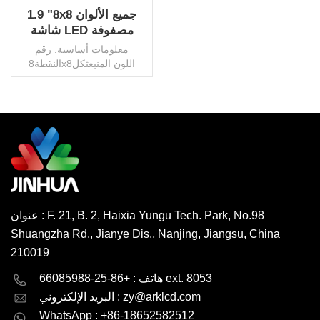
1.9 "8x8 جميع الألوان
شاشة LED مصفوفة
نقطية مع شهادة CE
معلومات أساسية. رقم
النقطة8x8اللون المنبعثكل
لونالدائرة المشتركةالكاثود
المشترك / الأنودمادة
الرقائقالجينةالتيار المتجه
للامامإذا u003d 20mA 2.5V
كحد أقصىعرض الحجمكل حجم
اقرأ أكثر
، حسب الطلبذروة الحالية إلى
الأمام60 مللي أمبيرتيار
عكسيVr u003d 5V
50μaدرجة حرارة التشغيل-20
درجة إلى 80 درجة مئويةشدة
عنوان : F. 21, B. 2, Haixia Yungu Tech. Park, No.98
الإضاءةإذا u003d 20mA
Shuangzha Rd., Jianye Dis., Nanjing, Jiangsu, China
42mcd كحد أقصىأصلالصيندرجة
حرارة التخزين-30 درجة إلى
210019
85 درجة مئويةالسعة
English
Deutsch
هاتف : +86-25-66085988 ext. 8053
الإنتاجية1.5 مليار نقطة /
شهرحزمة النقلكرتون / منصة
zy@arklcd.com
البريد الإلكتروني :
русский
español
نقالةموك1000 قطعة ، قابل
WhatsApp : +86-18652582512