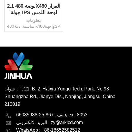
2.1 بوصة 480X480 القرار
جولة IPS لوحة اللمس
TFT شاشة الصين المورد
معلومات
أساسية. دقة480x480واجهةSPIالتحكم
في إي
سيST7701SAA53.28x53.28
ملمالإضاءة الخلفيةالصمام
الأبيضسطوع500 شمعة/
م2موصلالشركة العامة
اقرأ أكثر
للفوسفاتزاوية العرضاي بي
اس/تندرجة حرارة التشغيل.-20
درجة ~ 70 درجة مئويةحجم
التشغيل.2.8 فولتلوحة
اللمسبالسعة/مقاومحماية
عنوان : F. 21, B. 2, Haixia Yungu Tech. Park, No.98
البيئةبنفايات HSFأصلالصينعلامة
Shuangzha Rd., Jianye Dis., Nanjing, Jiangsu, China
تجاريةجينهواحزمة النقلكرتون /
البليترمز النظام
210019
المنسق853120000إنتاجية600000
English
Deutsch
هاتف : +86-25-66085988 ext. 8053
قطعة/شهرموك1000 قطعة
قابل للتفاوض
zy@arklcd.com
البريد الإلكتروني :
русский
español
WhatsApp : +86-18652582512