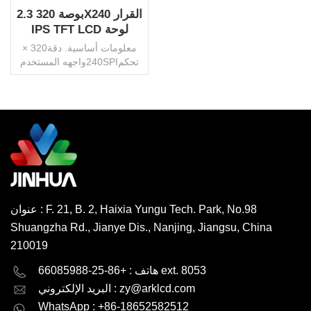
2.3 بوصة 320X240 القرار
IPS TFT LCD لوحة
الصين الصانع
معلومات أساسية. دقة320 ×
240واجهه المستخدمSPIتحكم
ICILI9324CAA46.75 × 35.06
ملمالخلفيةالصمام
الأبيضسطوع450 شمعة / م
2موصلFPCزاوية الرؤيةIPS /
TNدرجة الحرارة التشغيل.-20
اقرأ أكثر
درجة ~ 70 درجة مئويةحجم
التشغيل2.8 فولتلوحة
اللمسبالسعة / المقاومةحماية
البيئةبنفايات HSFأصلالصينعلامة
تجاريةجينهواحزمة النقلكرتون /
عنوان : F. 21, B. 2, Haixia Yungu Tech. Park, No.98
منصة نقالةرمز النظام
Shuangzha Rd., Jianye Dis., Nanjing, Jiangsu, China
المنسق853120000إنتاجية600000
قطعة / شهرموك1000 قطعة ،
210019
قابل للتفاوض
English
Deutsch
هاتف : +86-25-66085988 ext. 8053
zy@arklcd.com
البريد الإلكتروني :
русский
español
WhatsApp : +86-18652582512