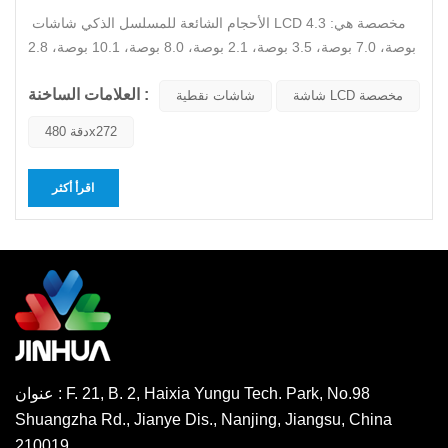
الأحجام الشائعة للمسلسل الذكي شاشات LCD مخصصة هي: 4.3
بوصة، 7.0 بوصة، 3.5 بوصة، 2.1 بوصة، 8.0 بوصة، 10.1 بوصة، 2.8
بوصة، 1.77 بوصة، وما إلى ذلك. ومن بينها، الأكثر طلبًا هي 4.3 بوصة
العلامات الساخنة :
و7.0 بوصة، بدقة تبلغ دقة 480x272 و800x480 و1024x600.شاشة
شاشة LCD مخصصة
شاشات نقطية
تسلسلية 4.3 بوصة، لا تعمل باللمس/مقاومة اللمس/لمس سع...
دقة 480x272
اقرأ أكثر
عنوان : F. 21, B. 2, Haixia Yungu Tech. Park, No.98
Shuangzha Rd., Jianye Dis., Nanjing, Jiangsu, China
210019