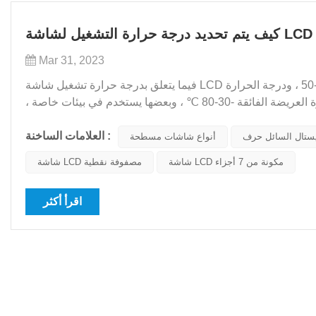
Mar 31, 2023
فيما يتعلق بدرجة حرارة تشغيل شاشة LCD للمقطع ، يتم تقسيمها عمومًا إلى هذه النطاقات: درجة الحرارة العادية 0-50 ، ودرجة الحرارة
العريضة الصغيرة -10-60 ، ودرجة الحرارة الواسعة -20-70 ℃ ، ودرجة الحرارة العريضة الفائقة -30-80 ℃ ، وبعضها يستخدم في بيئات خاصة ،
تتطلب -40-90 ℃. إذن في أي درجة حرارة ستؤ...
العلامات الساخنة :
ستال السائل حرف
أنواع شاشات مسطحة
شاشة LCD مكونة من 7 أجزاء
شاشة LCD مصفوفة نقطية
اقرأ أكثر