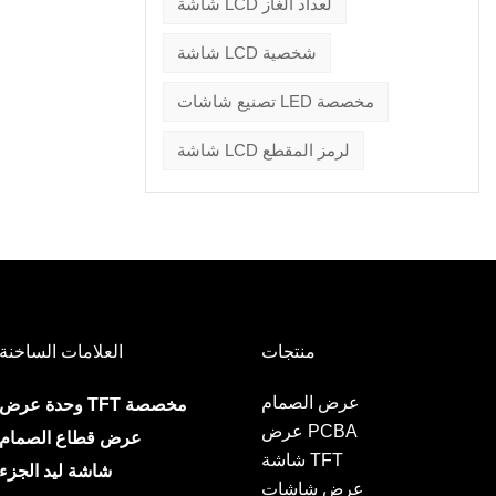
شاشة LCD لعداد الغاز
شاشة LCD شخصية
تصنيع شاشات LED مخصصة
شاشة LCD لرمز المقطع
منتجات
العلامات الساخنة
عرض الصمام
وحدة عرض TFT مخصصة
عرض PCBA
عرض قطاع الصمام
شاشة TFT
شاشة ليد الجزء
عرض شاشات