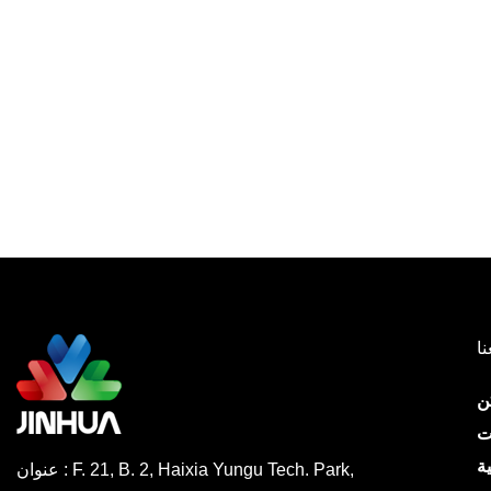
نا
ن
ت
ة
عنوان : F. 21, B. 2, Haixia Yungu Tech. Park,