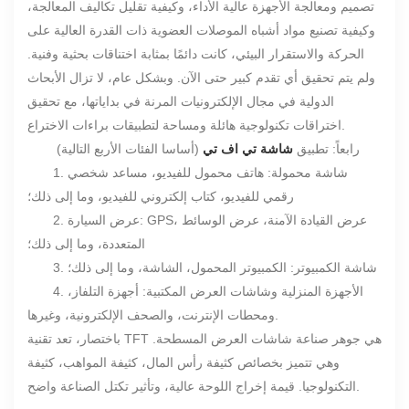
تصميم ومعالجة الأجهزة عالية الأداء، وكيفية تقليل تكاليف المعالجة،
وكيفية تصنيع مواد أشباه الموصلات العضوية ذات القدرة العالية على
الحركة والاستقرار البيئي، كانت دائمًا بمثابة اختناقات بحثية وفنية.
ولم يتم تحقيق أي تقدم كبير حتى الآن. وبشكل عام، لا تزال الأبحاث
الدولية في مجال الإلكترونيات المرنة في بداياتها، مع تحقيق
اختراقات تكنولوجية هائلة ومساحة لتطبيقات براءات الاختراع.
رابعاً: تطبيق
شاشة تي اف تي
(أساسا الفئات الأربع التالية)
1. شاشة محمولة: هاتف محمول للفيديو، مساعد شخصي
رقمي للفيديو، كتاب إلكتروني للفيديو، وما إلى ذلك؛
2. عرض السيارة: GPS، عرض القيادة الآمنة، عرض الوسائط
المتعددة، وما إلى ذلك؛
3. شاشة الكمبيوتر: الكمبيوتر المحمول، الشاشة، وما إلى ذلك؛
4. الأجهزة المنزلية وشاشات العرض المكتبية: أجهزة التلفاز،
ومحطات الإنترنت، والصحف الإلكترونية، وغيرها.
باختصار، تعد تقنية TFT هي جوهر صناعة شاشات العرض المسطحة.
وهي تتميز بخصائص كثيفة رأس المال، كثيفة المواهب، كثيفة
التكنولوجيا. قيمة إخراج اللوحة عالية، وتأثير تكتل الصناعة واضح.