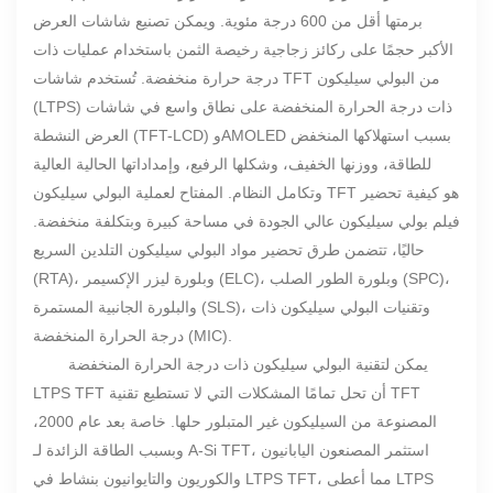
برمتها أقل من 600 درجة مئوية. ويمكن تصنيع شاشات العرض
الأكبر حجمًا على ركائز زجاجية رخيصة الثمن باستخدام عمليات ذات
درجة حرارة منخفضة. تُستخدم شاشات TFT من البولي سيليكون
(LTPS) ذات درجة الحرارة المنخفضة على نطاق واسع في شاشات
العرض النشطة (TFT-LCD) وAMOLED بسبب استهلاكها المنخفض
للطاقة، ووزنها الخفيف، وشكلها الرفيع، وإمداداتها الحالية العالية
وتكامل النظام. المفتاح لعملية البولي سيليكون TFT هو كيفية تحضير
فيلم بولي سيليكون عالي الجودة في مساحة كبيرة وبتكلفة منخفضة.
حاليًا، تتضمن طرق تحضير مواد البولي سيليكون التلدين السريع
(RTA)، وبلورة ليزر الإكسيمر (ELC)، وبلورة الطور الصلب (SPC)،
والبلورة الجانبية المستمرة (SLS)، وتقنيات البولي سيليكون ذات
درجة الحرارة المنخفضة (MIC).
يمكن لتقنية البولي سيليكون ذات درجة الحرارة المنخفضة
LTPS TFT أن تحل تمامًا المشكلات التي لا تستطيع تقنية TFT
المصنوعة من السيليكون غير المتبلور حلها. خاصة بعد عام 2000،
وبسبب الطاقة الزائدة لـ A-Si TFT، استثمر المصنعون اليابانيون
والكوريون والتايوانيون بنشاط في LTPS TFT، مما أعطى LTPS