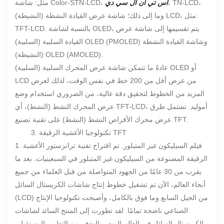
، TN-LCD،
اس تي ان ال سي دي
مثل: شاشة Color-STN-LCD،
وما إلى ذلك؛ شاشة عرض القيادة النشطة (النشيطة) LCD، مثل:
TFT-LCD. بالنسبة لشاشة OLED، يتم تقسيمها إلى شاشة عرض
القيادة السلبية (السلبية) OLED (PMOLED) وشاشة القيادة النشطة
(النشيطة) OLED (AMOLED).
عادةً ما تتمكن شاشة عرض المحرك السلبية (السلبية) OLED أو
LCD من عرض أقل من 200 خط في نفس الوقت، لذلك لعرض
المزيد من الخطوط لتحقيق دقة عالية، من الضروري استخدام وضع
عرض المحرك النشط (النشط)، أي TFT-LCD، أموليد. تشتمل طرق
عرض محرك الأقراص النشط (النشط) على تقنية تصنيع TFT.
3. تكنولوجيا الأغشية الرقيقة TFT
1. فيلم السيليكون غير المتبلور. تم اقتراح تقنية ترانزستور الأغشية
الرقيقة المصنوعة من السيليكون غير المتبلور في السبعينيات. بعد ما
يقرب من 30 عامًا من الجهود المتواصلة من قبل العلماء من جميع
أنحاء العالم، الآن تم تشغيل خطوط إنتاج شاشات الكريستال السائل
(LCD) من الجيل السابع وما فوق بالكامل، وأصبحت تكنولوجيا الإنتاج
الصناعي ناضجة تمامًا. لقد تطورت إلى المنتج السائد لشاشات
الكريستال السائل في العالم اليوم، والهدف من التطوير المستقبلي