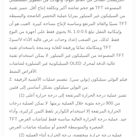
هو حجم شاشة أكبر وتكلفة إنتاج أقل. تتميز تقنية TFT المصنوعة
من السيليكون غير المتبلور بمزايا عملية التحضير الناضجة والبسيطة
نسبيًا والعائد المرتفع ومناسبة لإنتاج مساحة كبيرة. العيب هو أن TFT
يحتوي فقط على أجهزة من النوع N، وإمكانية التنقل تبلغ 0.5-1.0
سم2/V فقط. لذلك، من الصعب إعداد وحدات عرض عالية الأداء
ومتكاملة تمامًا ورقيقة للغاية ومدمجة باستخدام تقنية TFT
المصنوعة من السيليكون غير المتبلور. لا يمكن استخدام تقنية TFT
السيليكونية غير المتبلورة لشاشات OLED عالية الدقة لمحرك
الأقراص النشط.
2. فيلم البولي سيليكون (بولي سي). تنقسم عمليات الأغشية الرقيقة
من البولي سيليكون بشكل أساسي إلى فئتين:
(1) تشير عملية درجة الحرارة المرتفعة إلى درجة حرارة أعلى
من 900 درجة مئوية خلال العملية برمتها. لا يمكن لعملية درجات
الحرارة المرتفعة إلا استخدام الكوارتز باهظ الثمن كركيزة، وأداء
TFT جيد. عملية درجة الحرارة العالية مناسبة فقط لشاشات العرض
الصغيرة والمتوسطة الحجم أو سلسلة شاشات العرض.
(2) عملية درجة حرارة منخفضة، درجة الحرارة أثناء العملية