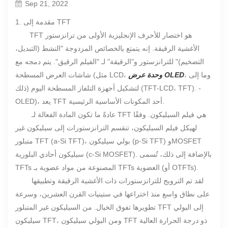
Sep 21, 2022
1. مقدمة إلى TFT
TFT هو اختصار للأحرف الإنجليزية الأولى من ترانزستور
الأغشية الرقيقة. إنه يتمتع بالخصائص المزدوجة "النشط (التبديل،
التضخيم)" للترانزستور و"الرقيقة" لـ "الفيلم الرقيق". يتم دمجه مع
، وما إلى
وحدة عرض OLED
شاشات العرض المسطحة (مثل LCD،
ذلك) لتشكيل أجهزة التلفاز المسطحة اليوم (TFT-LCD، TFT). -
OLED)، يعد TFT أحد المكونات الأساسية الرئيسية.
عادةً ما تكون المادة الفعالة لـ TFT هي فيلم السيليكون. وفقًا
لهيكل فيلم السيليكون، تنقسم الترانزستورات إلى سيليكون غير
متبلور TFT (a-Si TFT)، بولي سيليكون (p-Si TFT) وMOSFET
سيليكون أحادي البلورية (c-Si MOSFET). بالإضافة إلى ذلك، تُسمى
TFTs المصنوعة من مواد عضوية بـ TFTs العضوية (أو OTFTs).
لقد تم الترويج للترانزستورات ذات الأغشية الرقيقة وتطبيقها
على نطاق واسع منذ اختراعها في ستينيات القرن العشرين، وسرعة
تطويرها تفوق الخيال. من السيليكون غير المتبلور TFT إلى البولي
سيليكون TFT، ومن البولي سيليكون TFT ذو درجة الحرارة العالية