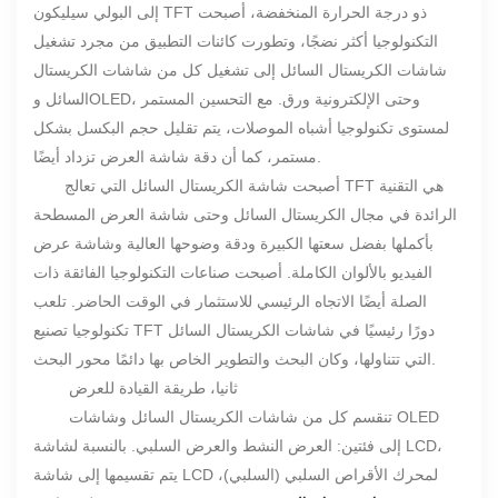
إلى البولي سيليكون TFT ذو درجة الحرارة المنخفضة، أصبحت
التكنولوجيا أكثر نضجًا، وتطورت كائنات التطبيق من مجرد تشغيل
شاشات الكريستال السائل إلى تشغيل كل من شاشات الكريستال
السائل وOLED، وحتى الإلكترونية ورق. مع التحسين المستمر
لمستوى تكنولوجيا أشباه الموصلات، يتم تقليل حجم البكسل بشكل
مستمر، كما أن دقة شاشة العرض تزداد أيضًا.
أصبحت شاشة الكريستال السائل التي تعالج TFT هي التقنية
الرائدة في مجال الكريستال السائل وحتى شاشة العرض المسطحة
بأكملها بفضل سعتها الكبيرة ودقة وضوحها العالية وشاشة عرض
الفيديو بالألوان الكاملة. أصبحت صناعات التكنولوجيا الفائقة ذات
الصلة أيضًا الاتجاه الرئيسي للاستثمار في الوقت الحاضر. تلعب
تكنولوجيا تصنيع TFT دورًا رئيسيًا في شاشات الكريستال السائل
التي تتناولها، وكان البحث والتطوير الخاص بها دائمًا محور البحث.
ثانيا، طريقة القيادة للعرض
تنقسم كل من شاشات الكريستال السائل وشاشات OLED
إلى فئتين: العرض النشط والعرض السلبي. بالنسبة لشاشة LCD،
يتم تقسيمها إلى شاشة LCD لمحرك الأقراص السلبي (السلبي)،