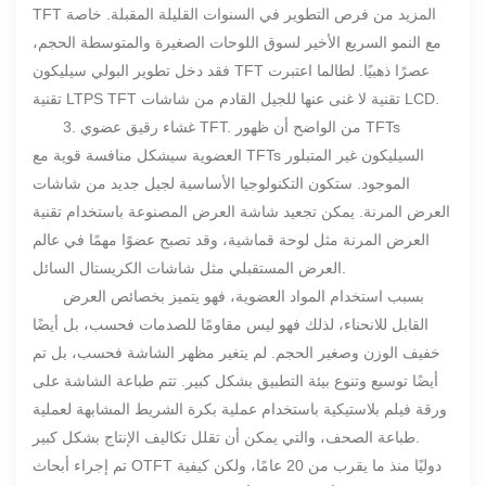
TFT المزيد من فرص التطوير في السنوات القليلة المقبلة. خاصة
مع النمو السريع الأخير لسوق اللوحات الصغيرة والمتوسطة الحجم،
فقد دخل تطوير البولي سيليكون TFT عصرًا ذهبيًا. لطالما اعتبرت
تقنية LTPS TFT تقنية لا غنى عنها للجيل القادم من شاشات LCD.
3. غشاء رقيق عضوي TFT. من الواضح أن ظهور TFTs
العضوية سيشكل منافسة قوية مع TFTs السيليكون غير المتبلور
الموجود. ستكون التكنولوجيا الأساسية لجيل جديد من شاشات
العرض المرنة. يمكن تجعيد شاشة العرض المصنوعة باستخدام تقنية
العرض المرنة مثل لوحة قماشية، وقد تصبح عضوًا مهمًا في عالم
العرض المستقبلي مثل شاشات الكريستال السائل.
بسبب استخدام المواد العضوية، فهو يتميز بخصائص العرض
القابل للانحناء، لذلك فهو ليس مقاومًا للصدمات فحسب، بل أيضًا
خفيف الوزن وصغير الحجم. لم يتغير مظهر الشاشة فحسب، بل تم
أيضًا توسيع وتنوع بيئة التطبيق بشكل كبير. تتم طباعة الشاشة على
ورقة فيلم بلاستيكية باستخدام عملية بكرة الشريط المشابهة لعملية
طباعة الصحف، والتي يمكن أن تقلل تكاليف الإنتاج بشكل كبير.
تم إجراء أبحاث OTFT دوليًا منذ ما يقرب من 20 عامًا، ولكن كيفية