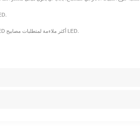
8. يجب أن يكون عمر مصدر الطاقة 
مع التطبيق المتزايد لمصابيح LED، سيكون أداء طاقة محرك LED أكثر ملاءمة لمتطلبات مصابيح LED.