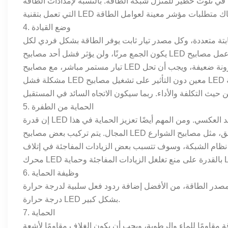
 في تلوث خطير للمنزل شبكة الطاقة. بالنسبة لإمدادات الطاقة
4. وضع القيادة
ددة، وكل مصدر تيار ثابت يوفر الطاقة بشكل فردي لكل LED. بهذه الطريقة،
يكون الجمع مرنًا، ولن يؤثر فشل أحد مصابيح LED على عمل مصابيح LED الأخرى، ولكن التكلفة ستكون أعلى قليلاً. والآخر هو مصدر طاقة
تيار مستمر مباشر، مع مصابيح LED تعمل على التوالي أو بالتوازي. ميزتها هي أن التكلفة أقل قليلاً، ولكن المرونة ضعيفة، ويجب أن تحل
مشكلة فشل LED معين دون التأثير على تشغيل مصابيح LED الأخرى. هذين الشكلين يتعايشان لفترة من الزمن. سيكون وضع إمداد الطاقة
5. الحماية من الطفرة
إن قدرة LED على مقاومة التيار الكهربائي ضعيفة نسبيًا، خاصة القدرة على مقاومة الجهد العكسي. ومن المهم أيضًا تعزيز الحماية في هذا
المجال. يتم تركيب بعض مصابيح LED في الهواء الطلق، مثل مصابيح الشوارع LED. نظرًا لبدء تحميل الشبكة وتحريض ضربات البرق، سيتم
، وسوف تتسبب بعض الزيادات المفاجئة في إتلاف LED. لذلك، يجب أن يتمتع مصدر طاقة
6. وظيفة الحماية
 من الأفضل إضافة ردود فعل سلبية لدرجة حرارة LED في خرج التيار الثابت لمنع ارتفاع
درجة حرارة LED بشكل كبير.
7. الحماية
 مقاومًا للماء والرطوبة، ويجب أن يكون الغلاف مقاومًا لأشعة