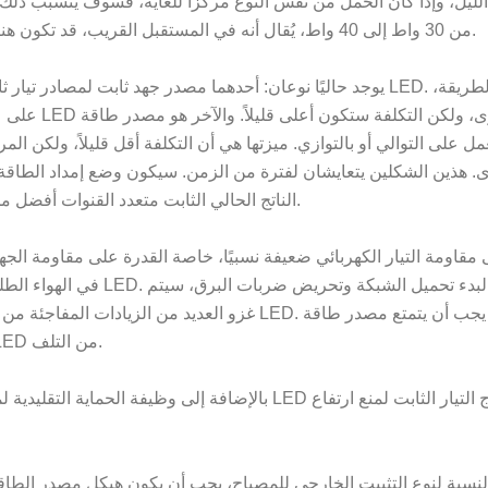
لليل، وإذا كان الحمل من نفس النوع مركزًا للغاية، فسوف يتسبب ذلك
التي تعمل بتقنية LED من 30 واط إلى 40 واط، يُقال أنه في المستقبل القريب، قد تكون هناك متطلبات مؤشر معينة لعوامل الطاقة.
يوجد حاليًا نوعان: أحدهما مصدر جهد ثابت لمصادر تيار ثابتة متع
الناتج الحالي الثابت متعدد القنوات أفضل من حيث التكلفة والأداء. ربما سيكون الاتجاه السائد في المستقبل.
غزو العديد من الزيادات المفاجئة من نظام الشبكة
محرك LED بالقدرة على منع تغلغل الزيادات المفاجئة وحماية LED من التلف.
بالإضافة إلى وظيفة الحماية التقليدية لمصدر الطاقة،
لنسبة لنوع التثبيت الخارجي للمصباح، يجب أن يكون هيكل مصدر الطاقة