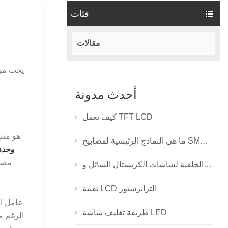
فئات
مقالات
أحدث مدونة
كيف تعمل TFT LCD
نماذج الرئيسية لمصابيح SMD LED؟
وحدة ع
مصدر
تقنية LCD الترانزستور
طريقة تغليف شاشة LED
الرغم م