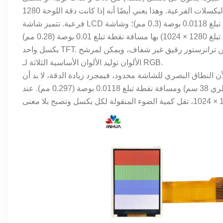
بالبكسلات الفرعية. وهذا يعني أيضًا أنه إذا كانت دقة اللوحة 1280X1024، فهي تحتوي في الواقع على 3840X1024 ترانزستورات وبكسلات
فرعية. تتميز شاشة LCD مقاس 15.1 بوصة (الدقة 1024 × 768) بمسافة نقطة تبلغ 0.0118 بوصة (0.3 مم)؛ وشاشة LCD مقاس 18.1 بوصة
بكسل واحد TFT. الزاوية العلوية اليسرى (المستطيل الرمادي) لكل بكسل فرعي عبارة عن ترانزستور رقيق غير شفاف، ويمكن لمرشح
الألوان توليد الألوان الأساسية الثلاثة لـ RGB.
ن النطاق البصري للشاشة محدود، فبمجرد زيادة الدقة، لا بد أن
تنخفض نفاذية الضوء. على سبيل المثال، شاشة مقاس 15 بوصة (بطول قطري 38 سم) ومسافة نقطة تبلغ 0.0118 بوصة (0.297 مم). عند