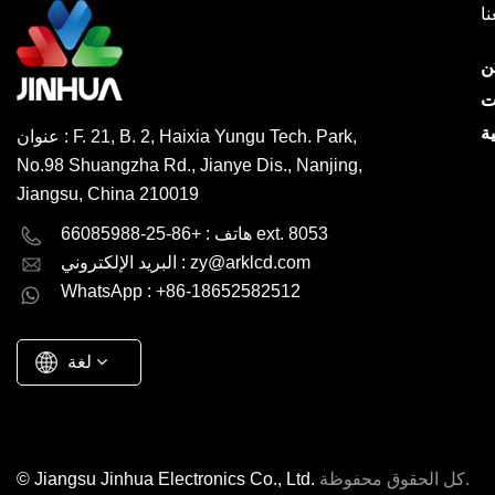
نا
ن
ت
ة
عنوان : F. 21, B. 2, Haixia Yungu Tech. Park,
No.98 Shuangzha Rd., Jianye Dis., Nanjing,
Jiangsu, China 210019
English
Deutsch
هاتف : +86-25-66085988 ext. 8053
zy@arklcd.com
البريد الإلكتروني :
русский
español
WhatsApp : +86-18652582512
العربية
لغة
كل الحقوق محفوظة.
© Jiangsu Jinhua Electronics Co., Ltd.