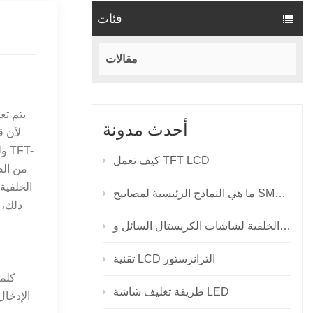
فئات
مقالات
يتم تع
أحدث مدونة
كيف تعمل TFT LCD
الخلفية
نماذج الرئيسية لمصابيح SMD LED؟
ذلك، 
تقنية LCD الترانزستور
كلما
طريقة تغليف شاشة LED
الإدخال