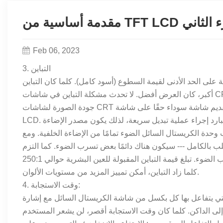
من TFT LCD الجزء الثاني
Feb 06, 2023
3. التباين
لى الحد الأدنى لقيمة السطوع (أسود كامل). كلما كان التباين
أكبر، كان العرض أفضل. لا تحدث مشكلة التباين في شاشات CRT لأن قيمة التباين الخاصة بها عادة ما تصل إلى 500:1، بحيث يمكن مقارنة
جودة الصورة لشاشات CRT مع الصور المطورة. من السهل تقديم شاشة سوداء حقًا على شاشة CRT، ولكن الأمر صعب جدًا بالنسبة لـ TFT-
LCD. من الصعب على مصدر الإضاءة الخلفية الذي يتكون من أنبوب أشعة الكاثود البارد إجراء عملية تبديل سريعة، لذلك يكون مصدر الإضاءة
حدة الكريستال السائل الضوء تمامًا من الإضاءة الخلفية. ومع
لب بالكامل --- سيكون هناك دائمًا بعض تسرب الضوء. كما التزم
وء. تبلغ قيمة التباين المقبولة للعين البشرية حوالي 250:1
كلما زاد التباين، أمكن تمييز المزيد من مستويات الألوان.
4. وقت الاستجابة:
تي يتفاعل بها كل بكسل من شاشة الكريستال السائل مع إشارة
 إلى الداكن. كلما كان وقت الاستجابة أقصر، لن يشعر المستخدم