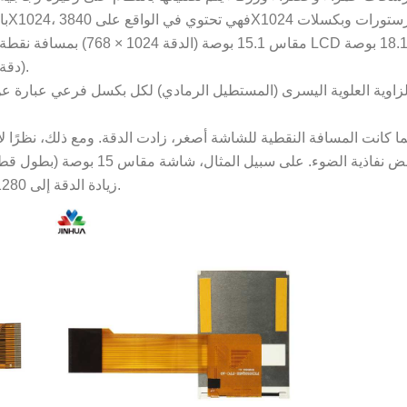
(دقة تبلغ 1280 × 1024) بها مسافة نقطة تبلغ 0.01 بوصة (0.28 مم).
ا كانت المسافة النقطية للشاشة أصغر، زادت الدقة. ومع ذلك، نظرًا لأ
زيادة الدقة إلى 1280 × 1024، تقل كمية الضوء المنقولة لكل بكسل وتصبح بلا معنى.