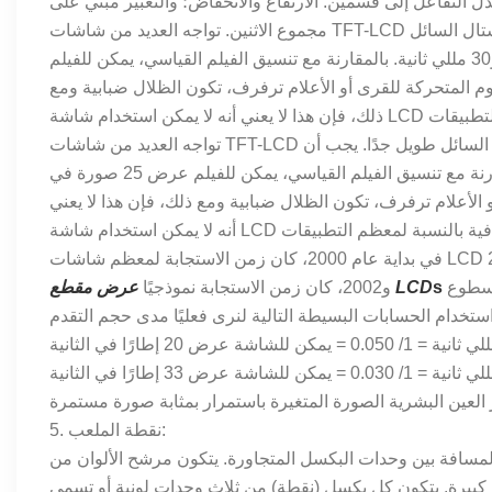
التفاعل إلى قسمين: الارتفاع والانخفاض؛ والتعبير مبني على
مجموع الاثنين. تواجه العديد من شاشات TFT-LCD مشاكل في عرض الرسوم المتحركة، والسبب هو أن وقت استجابة الكريستال السائل
طويل جدًا. يجب أن يتراوح وقت استجابة الشاشة المشتركة بين 20 بوصة و30 مللي ثانية. بالمقارنة مع تنسيق الفيلم القياسي، يمكن للفيلم
4 مللي ثانية). عند تمرير الرسوم المتحركة للقرى أو الأعلام ترفرف، تكون الظلال ضبابية ومع
تواجه العديد من شاشات TFT-LCD مشاكل في عرض الرسوم المتحركة، والسبب هو أن وقت استجابة الكريستال السائل طويل جدًا. يجب أن
يتراوح وقت استجابة الشاشة المشتركة بين 20 بوصة و30 مللي ثانية. بالمقارنة مع تنسيق الفيلم القياسي، يمكن للفيلم عرض 25 صورة في
متحركة للقرى أو الأعلام ترفرف، تكون الظلال ضبابية ومع ذلك، فإن هذا لا يعني
في بداية عام 2000، كان زمن الاستجابة لمعظم شاشات LCD حوالي 50 مللي ثانية، وكانت نسبة التباين ضعيفة (200:1). وفي عامي 2001
كان في الغالب حوالي 30 مللي ثانية، وكانت نسبة التباين 300:1، وكان السطوع
s
عرض مقطع LCD
و2002، كان زمن الاستجابة نموذجيًا
5. نقطة الملعب:
لمسافة بين وحدات البكسل المتجاورة. يتكون مرشح الألوان من
كبيرة. يتكون كل بكسل (نقطة) من ثلاث وحدات لونية أو تسمى