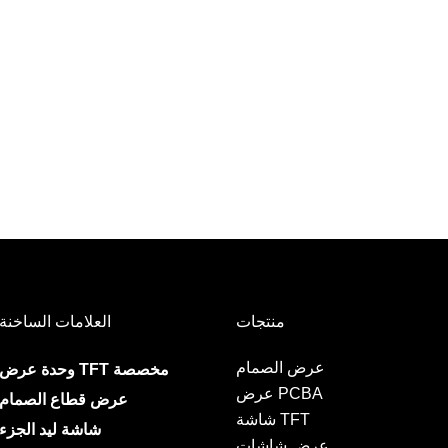
منتجات
العلامات الساخنة
عرض الصمام
وحدة عرض TFT مخصصة
عرض PCBA
عرض قطاع الصمام
شاشة TFT
شاشة ليد الجزء
عرض شاشات