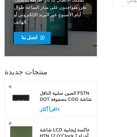
V ملمزاوية
الرؤية06:00VDD5Vواجب1/4تحيز1/3موصلدبوسدرجة
نحن متواجدون على مدار الساعة طوال
الحرارة التشغيل.-30 درجة ~ 80 درجة
أيام الأسبوع عبر البريد الإلكتروني أو
HSFواجهه
الهاتف.
ا أحدحزمة
امة
نظام
اتصل بنا
8531السعة
الإنتاجية3000000 قطعة / الشهرموك1000
منتجات جديدة
الصين سلبية الناقل FSTN
DOT مصفوفة COG شاشة
LCD للبيع
اقرأ أكثر
شاشة LCD عاكسة إيجابية
HTN 12 O'Clock 7 أجزاء