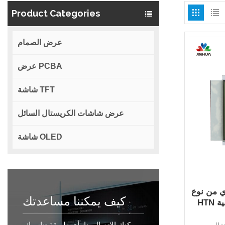
Product Categories
عرض الصمام
عرض PCBA
شاشة TFT
عرض شاشات الكريستال السائل
شاشة OLED
 من نوع
كيف يمكننا مساعدتك
ية
يمكنك الاتصال بنا بأي طريقة تناسبك.