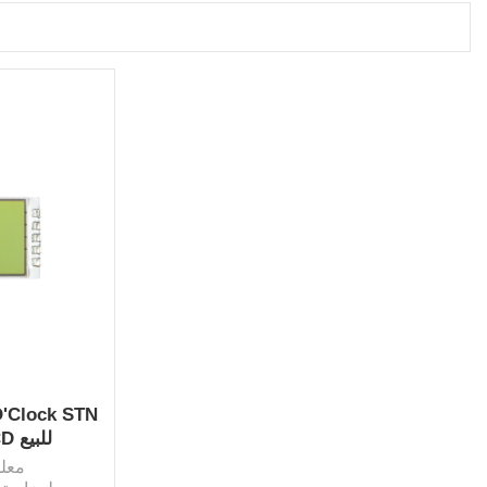
Segment شاشة LCD للبيع
معلو