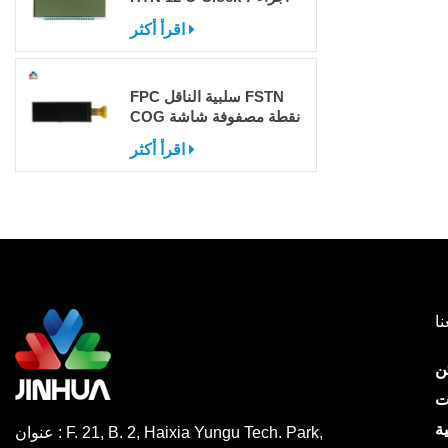
اقرأ أكثر
FPC سلبية الناقل FSTN
COG نقطة مصفوفة شاشة
LCD مع IC
اقرأ أكثر
نا
ن
ت
ة
عنوان : F. 21, B. 2, Haixia Yungu Tech. Park,