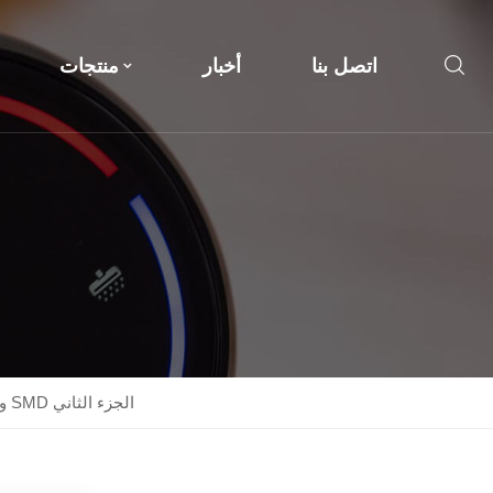
اتصل بنا
أخبار
منتجات
كيفية تحديد عدد واط حبات مصباح LED؟ الفرق بين حبات مصباح LED و SMD الجزء الثاني