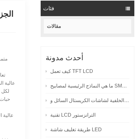
فئات
مقالات
أحدث مدونة
كيف تعمل TFT LCD
نماذج الرئيسية لمصابيح SMD LED؟
تقنية LCD الترانزستور
طريقة تغليف شاشة LED