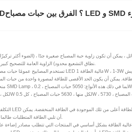
نطاق التشعيع محدود) الزاوية العامة للتصحيح كبيرة نسبيًا. الملحق: قوة حبة المصباح كبيرة ، وقوة التصحيح صغيرة.
أن تلبي الطاقة المتطلبات طالما يتم استخدام لوحة الدوائر العادية وإضافة تبديد الحرارة الطبيعية.