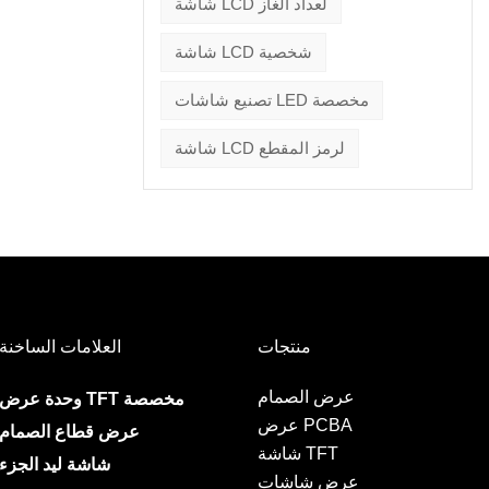
شاشة LCD لعداد الغاز
شاشة LCD شخصية
تصنيع شاشات LED مخصصة
شاشة LCD لرمز المقطع
منتجات
العلامات الساخنة
عرض الصمام
وحدة عرض TFT مخصصة
عرض PCBA
عرض قطاع الصمام
شاشة TFT
شاشة ليد الجزء
عرض شاشات