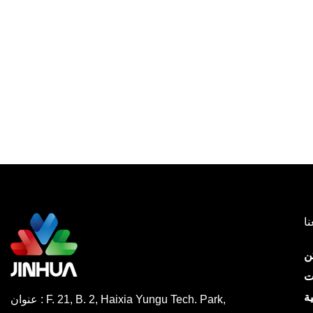
نا
ن
ت
ة
عنوان : F. 21, B. 2, Haixia Yungu Tech. Park,