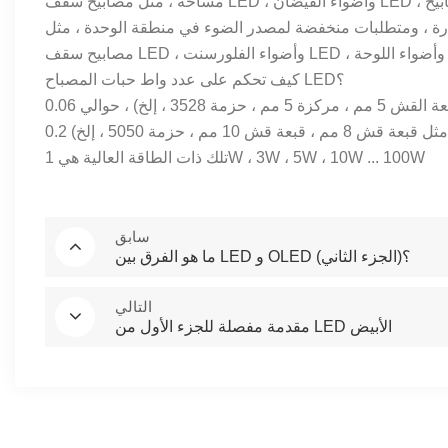
مساحة ، مثل مصابيح سقف LED ، وأضواء الفيضان LED ، ومصابيح LED ، وأضواء الشوارع ، وما إلى ذلك. تستخدم LEDs منخفضة الطاقة
ارة ، ومتطلبات منخفضة لمصدر الضوء في منطقة الوحدة ، مثل
كيف تحكم على عدد واط حبات المصباح LED؟
تلك ذات الطاقة العالية هي 1W ، 3W ، 5W ، 10W ... 100W
سابق
ما هو الفرق بين LED و OLED (الجزء الثاني)؟
التالي
مقدمة مفصلة للجزء الأول من LED الأبيض