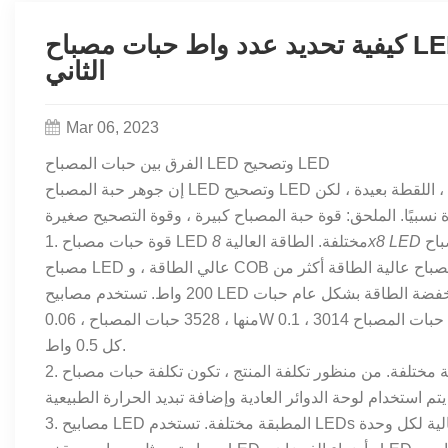
كيفية تحديد عدد واط حبات مصباح LED؟ الفرق بين حبات مصباح LED و SMD الجزء
الثاني
Mar 06, 2023
الفرق بين حبات المصباح LED وتصحيح LED
إن جوهر حبة المصباح LED وتصحيح LED متماثل ، يمكن أن تكون زاوية حبة المصباح صغيرة جدًا ، (الضوء أكثر تركيزًا ، اللقطة بعيدة ، لكن
تستخدم المصابيح عمومًا حبات مصباح LED عالية الطاقة 1W ، 1-3W تعايش
8x8 LED
1. قوة حبات مصباح LED مختلفة. الطاقة العالية
مصباح LED عالي الطاقة ، و COB عالية الطاقة. يمكن أن يكون الحد الأقصى للطاقة لمصورة واحدة من حبات المصباح عالية الطاقة أكثر من
200 واط. تستخدم مصابيح LED منخفضة الطاقة بشكل عام حبات SMD Lamp ، بما في ذلك هذه الأنواع: 5050 حبات المصباح ، 0.2W لكل
منها ، 3528 حبات المصباح ، 0.06W لكل ، حبات المصباح 3014 ، 0.1W لكل منها ، 5630 حبات المصباح ، كل 0.5W ، 5730 حبات المصباح ،
كل 0.5 واط.
2. التكلفة مختلفة. من منظور تكلفة المنتج ، تكون تكلفة حبات مصباح LED عالية الطاقة أعلى من تلك الموجودة في الطاقة المنخفضة. يمكن
3. مصابيح LED المطبقة مختلفة. تستخدم LEDs عالية الطاقة بشكل أساسي في المنتجات التي تتطلب مصادر إضاءة عالية لكل وحدة