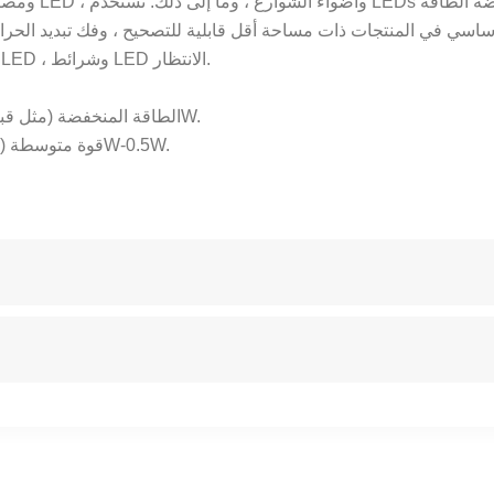
اسي في المنتجات ذات مساحة أقل قابلية للتصحيح ، وفك تبديد الحر
مصابيح سقف LED ، وأضواء الفلورسنت LED ، وأضواء اللوحة LED ، وشرائط LED الانتظار.
الطاقة المنخفضة (مثل قبعة القش 5 مم ، مركزة 5 مم ، حزمة 3528 ، إلخ) ، حوالي 0.06W.
قوة متوسطة (مثل قبعة قش 8 مم ، قبعة قش 10 مم ، حزمة 5050 ، إلخ) 0.2W-0.5W.