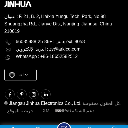
عنوان : F. 21, B. 2, Haixia Yungu Tech. Park, No.98
Shuangzha Rd., Jianye Dis., Nanjing, Jiangsu, China
210019
English
Deutsch
هاتف : +86-25-66085988 ext. 8053
zy@arklcd.com
البريد الإلكتروني :
русский
español
WhatsApp : +86-18652582512
العربية
لغة
كل الحقوق محفوظة.
© Jiangsu Jinhua Electronics Co., Ltd.
IPv6 دعم الشبكة
XML
|
خريطة الموقع