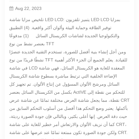
Aug 22, 2023
تلخيص مزايا شاشة LED LCD: يتميز تلفزيون LED LCD بمزايا
توفير الطاقة وحماية البيئة وألوان أكثر واقعية. (4) التطبيق
والتكنولوجيا الجديدة لشاشات الكريستال السائل
(1) مدفوعًا
بعنصر نشط من نوع TFT
ومن أجل إنشاء بنية أفضل للصورة، تستخدم التقنية الجديدة عنصرًا
نشطًا فريدًا من نوع TFT للقيادة. يعلم الجميع أن الجزء الأكثر أهمية
في شاشة LCD المعقدة للغاية هو الكريستال السائل، فهي شاشة
الإضاءة الخلفية التي ترتبط مباشرة بسطوع شاشة الكريستال
السائل ومرشح الألوان المسؤول عن إنتاج الألوان. تم تجهيز كل
بكسل من الكريستال السائل بعنصر ActIVE للتحكم من نقطة إلى
نقطة، مما يجعل شاشة العرض مختلفة تمامًا عن شاشة عرض CRT
بأكملها. يعتبر وضع التحكم هذا أفضل من أسلوب التحكم السابق من
حيث دقة العرض. إنها أعلى بكثير، وبالتالي فإن جودة الصورة رديئة،
كما أن نزيف الألوان والارتعاش أمر خطير للغاية على شاشة CRT،
ولكن جودة الصورة تكون ممتعة تمامًا عند عرضها على شاشة CRT.