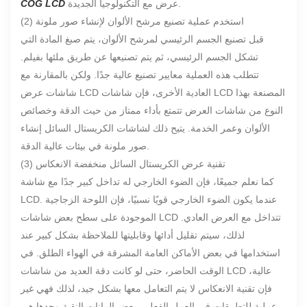
عرض مع التكنولوجيا الجديدة.
COG LCD
(2) استخدم عملية تصنيع مرشح الألوان لإنشاء صور ملونة
قبل تصنيع الجسم الرئيسي لمرشح الألوان، يتم صبغ المادة التي
تشكل الجسم الرئيسي، ثم يتم تصنيعها عن طريق ملئها بفيلم.
تتطلب هذه العملية معايير تصنيع عالية جدًا. ولكن بالمقارنة مع
شاشات عرض LCD العادية الأخرى، فإن شاشات LCD المصنعة بهذا
النوع من شاشات العرض تتمتع بأداء ممتاز من حيث الدقة وخصائص
الألوان وعمر الخدمة. يتيح ذلك لشاشات الكريستال السائل إنشاء
صور ملونة في بيئات عالية الدقة.
(3) تقنية عرض الكريستال السائل منخفضة الانعكاس
كما نعلم جميعًا، فإن الضوء الخارجي له تداخل كبير جدًا مع شاشة
LCD. عندما يكون الضوء الخارجي قويًا نسبيًا، فإن اللوحة الزجاجية
الموجودة على سطح بعض شاشات LCD تتداخل مع العرض العادي.
لذلك، سيتم تقليل أدائها وقابليتها للملاحظة بشكل كبير عند
استخدامها في بعض الأماكن العامة المشرقة في الهواء الطلق. في
الوقت الحاضر، حتى لو كانت دقة العديد من شاشات LCD عالية،
فإن تقنية الانعكاس لا يتم التعامل معها بشكل جيد، لذلك فهي غير
عملية للتطبيقات في العمل الفعلي. بعض البيانات النقية وحدها هي