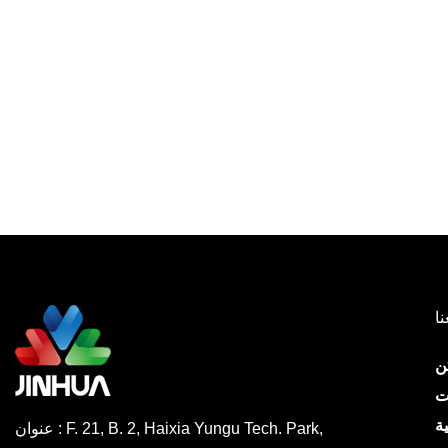
نا
ن
ت
ة
عنوان : F. 21, B. 2, Haixia Yungu Tech. Park,