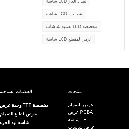
شاشة LCD لعداد الغاز
شاشة LCD شخصية
تصنيع شاشات LED مخصصة
شاشة LCD لرمز المقطع
منتجات
العلامات الساخنة
عرض الصمام
وحدة عرض TFT مخصصة
عرض PCBA
عرض قطاع الصمام
شاشة TFT
شاشة ليد الجزء
عرض شاشات