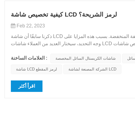
كيفية تخصيص شاشة LCD لرمز الشريحة؟
Feb 22, 2023
ذكرنا سابقًا أن شاشة LCD لرمز القسم لديها مزايا الاستجابة السريعة، وانخفاض استهلاك الطاقة، والتكلفة المنخفضة. بسبب هذه المزايا على
وجه التحديد، سيختار العديد من العملاء شاشات LCD ذات رمز المقطع، ويجب تخصيص شاشات LCD ذات رمز المقطع عن طريق فتح القالب،
لذا ما هي المشكلات التي يجب تحديدها قبل فتح الق...
العلامات الساخنة :
شاشات الكريستال السائل المخصصة
الشركة المصنعة لشاشة LCD
شاشة LCD لرمز المقطع
اقرأ أكثر