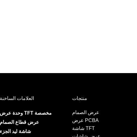
منتجات
العلامات الساخنة
عرض الصمام
وحدة عرض TFT مخصصة
عرض PCBA
عرض قطاع الصمام
شاشة TFT
شاشة ليد الجزء
عرض شاشات