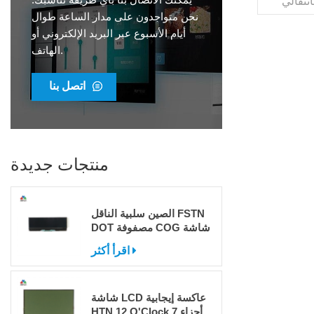
AA29.6x1 ملمزاوية
الرؤية00:00VDD5Vواجب1/4تحيز1/2موصلدبوسدرجة
نحن متواجدون على مدار الساعة طوال
الحرارة التشغيل.-20 درجة ~ 80 درجة
أيام الأسبوع عبر البريد الإلكتروني أو
HSFواجهه
الهاتف.
ا أحدحزمة
امة
نظام
اتصل بنا
8531السعة
الإنتاجية3000000 قطعة / الشهرموك1000
منتجات جديدة
الصين سلبية الناقل FSTN
DOT مصفوفة COG شاشة
LCD للبيع
اقرأ أكثر
شاشة LCD عاكسة إيجابية
HTN 12 O'Clock 7 أجزاء