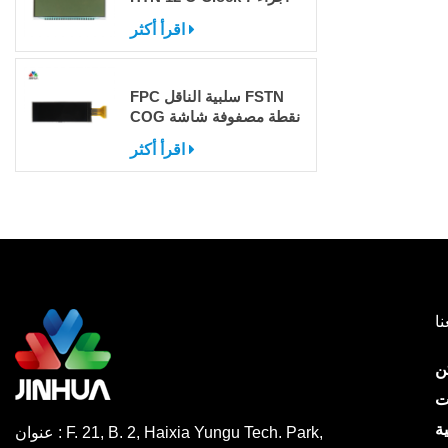
اقرأ أكثر
FPC سلبية الناقل FSTN
COG نقطة مصفوفة شاشة
LCD مع IC
اقرأ أكثر
نا
ن
ت
ة
عنوان : F. 21, B. 2, Haixia Yungu Tech. Park,