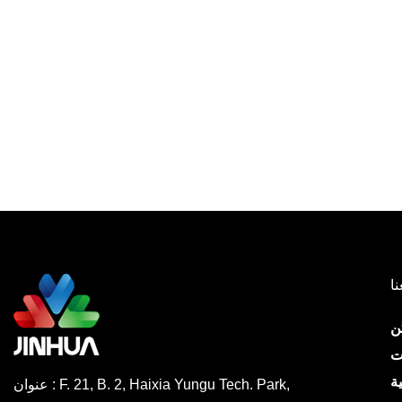
نا
ن
ت
ة
عنوان : F. 21, B. 2, Haixia Yungu Tech. Park,