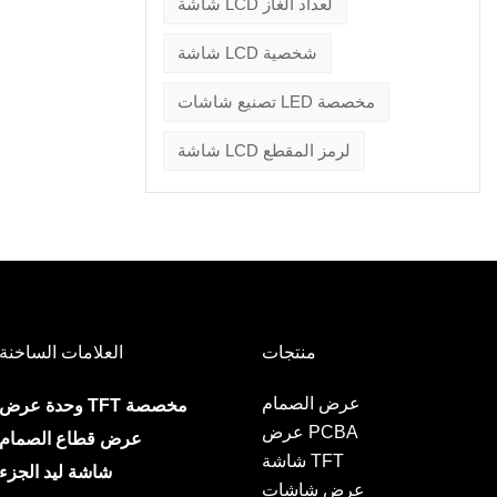
شاشة LCD لعداد الغاز
شاشة LCD شخصية
تصنيع شاشات LED مخصصة
شاشة LCD لرمز المقطع
منتجات
العلامات الساخنة
عرض الصمام
وحدة عرض TFT مخصصة
عرض PCBA
عرض قطاع الصمام
شاشة TFT
شاشة ليد الجزء
عرض شاشات