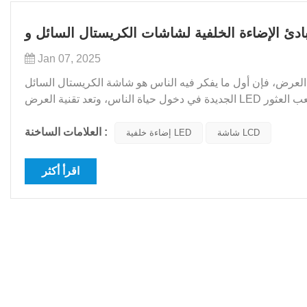
Jan 07, 2025
 أول ما يفكر فيه الناس هو شاشة الكريستال السائل (LCD). مع مرور الوقت، تبدأ بعض تقنيات العرض
الجديدة في دخول حياة الناس، وتعد تقنية العرض LED واحدة منها. وبدون فهم أكثر منهجية للاختلافات بين تقنيتي العرض، فمن الصعب العثور
على الاختلافات. تشرح هذه المقالة الفرق بين ش...
العلامات الساخنة :
شاشة LCD
إضاءة خلفية LED
اقرأ أكثر