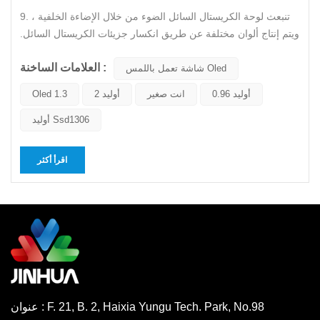
9. تنبعث لوحة الكريستال السائل الضوء من خلال الإضاءة الخلفية ،
ويتم إنتاج ألوان مختلفة عن طريق انكسار جزيئات الكريستال السائل.
لا يمكن لجزيئات الكريستال السائل أن تبعث الضوء من تلقاء نفسها ،
العلامات الساخنة :
ويشير LED إلى الإضاءة الخلفية ، في حين أن OLED نفسه يمكن أن
شاشة تعمل باللمس Oled
ينبعث الضوء دون الحاجة إلى إضاءة خلفية. 10....
أوليد 0.96
انت صغير
أوليد 2
Oled 1.3
أوليد Ssd1306
اقرأ أكثر
عنوان : F. 21, B. 2, Haixia Yungu Tech. Park, No.98