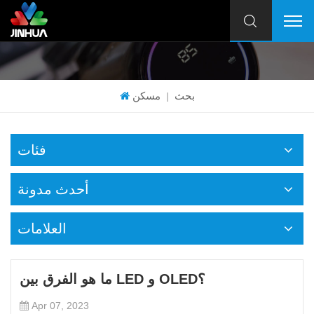
بحث
مسكن
|
فئات
أحدث مدونة
العلامات
ما هو الفرق بين LED و OLED؟
Apr 07, 2023