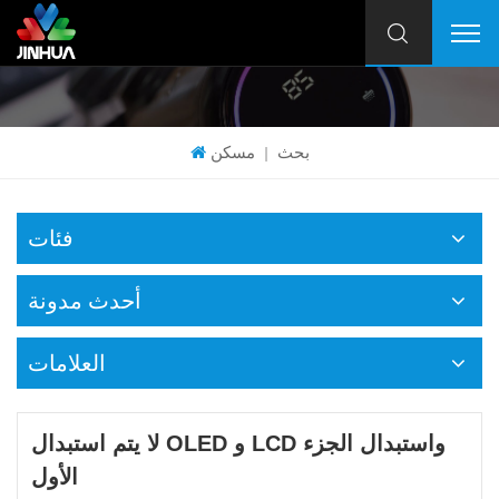
بحث
مسكن
|
فئات
أحدث مدونة
العلامات
لا يتم استبدال OLED و LCD واستبدال الجزء
الأول