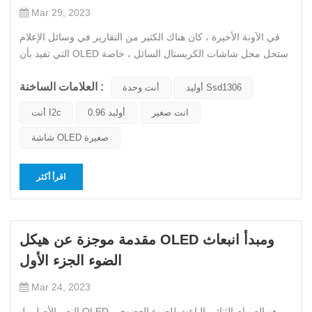
Mar 29, 2023
في الآونة الأخيرة ، كان هناك الكثير من التقارير في وسائل الإعلام
التي تفيد بأن OLED ستحل محل شاشات الكريستال السائل ، خاصة
في لحظة حساسة عندما يقوم بعض المصنعين اليابانيين والكوريين
العلامات الساخنة :
بتصعيد تخطيطهم على OLED. هذا المنظر مغبر أكثر. ومع ذلك ، فقد
أوليد Ssd1306
أنت وحدة
بدأ دخول شركات البر الرئيسي إلى صناعة شاشات الكريستال الس...
انت صغير
أوليد 0.96
أنت I2c
شاشة OLED صغيرة
اقرأ أكثر
مقدمة موجزة عن هيكل OLED ومبدأ انبعاث
الضوء الجزء الأول
Mar 24, 2023
النص الأصلي لـ OLED هو الصمام الثنائي الباعث للضوء العضوي ،