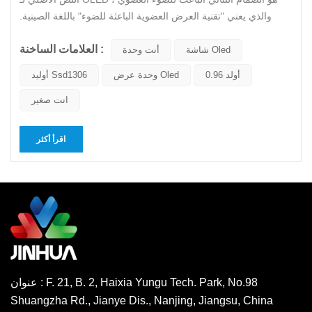
والذي يعني "تقنية العرض العضوية الباعثة للضوء" باللغة الصينية.
المبدأ هو أن الطبقة العضوية الباعثة للضوء تقع بين قطبين. عندما
العلامات الساخنة :
تلتقي الإلكترونات الموجبة والسالبة في هذه المادة العضوية ، فإنها
شاشة Oled
أنت وحدة
ستصدر ضوءًا. هيكل مكوناتها أبسط من شاشة TFT LCD ا...
0.96 أولد
وحدة عرض Oled
أوليد Ssd1306
انت صغير
اقرأ أكثر
عنوان : F. 21, B. 2, Haixia Yungu Tech. Park, No.98
Shuangzha Rd., Jianye Dis., Nanjing, Jiangsu, China