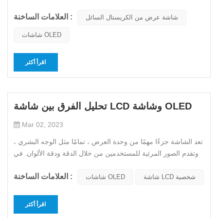
يحتاج إلى تبديل الألوان بسرعة، ويستغرق تبديل الألوان قدرًا معينًا
العلامات الساخنة :
من الوقت. هذه المرة هي ما نسميه وقت استجابة الشاشة. إذا كان
شاشة عرض من الكريستال السائل
وقت الاستجابة طويلاً جدًا، فلن يكون لدى وحدات...
شاشات OLED
اقرأ أكثر
تحليل الفرق بين شاشة LCD وشاشة OLED
Mar 02, 2023
تعد الشاشة جزءًا مهمًا من وحدة العرض ، تمامًا مثل الوجه البشري ،
وتقدم الصور المرئية للمستخدمين من خلال الدقة ودقة الألوان. في
الوقت الحاضر ، فإن المواد الرئيسية للشاشات المستخدمة في
العلامات الساخنة :
الهواتف المحمولة هي شاشات LCD التقليدية ذات التكنولوجيا
شاشة LCD شخصية
شاشات OLED
الناضجة و شاشات OLED التي تتبنى أحدث التقنيات ويتم تعميمها...
اقرأ أكثر