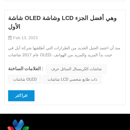
شاشة OLED وشاشة LCD وهي أفضل الجزء
الأول
Feb 13, 2023
منذ أن اعتمد الجيل الجديد من الطرازات التي أطلقتها شركة آبل في
عام 2017 شاشات OLED، حيث بدأ المزيد والمزيد من الهواتف
المحمولة في اعتمادها شاشات أوليدما هو الفرق بين شاشات OLED
العلامات الساخنة :
و شاشات الكريستال السائل حرف الشاشات في الهواتف المحمولة؟
شاشات الكريستال السائل حرف
أي شاشة هي شاشة OLED وشاشة LCD؟ أحسن؟Oled هو اختصار
شاشات LCD ذات طابع شخصي
شاشات OLED
لـ Organic...
اقرأ أكثر