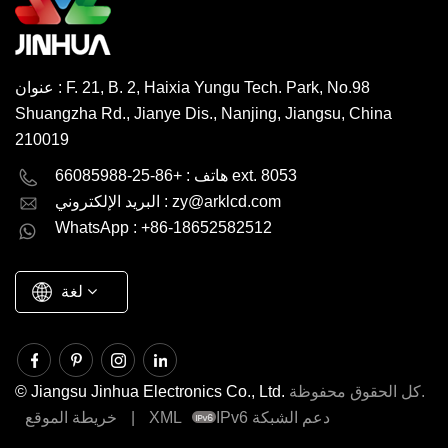
عنوان : F. 21, B. 2, Haixia Yungu Tech. Park, No.98
Shuangzha Rd., Jianye Dis., Nanjing, Jiangsu, China
210019
English
Deutsch
هاتف : +86-25-66085988 ext. 8053
zy@arklcd.com
البريد الإلكتروني :
русский
español
WhatsApp : +86-18652582512
العربية
لغة
كل الحقوق محفوظة.
© Jiangsu Jinhua Electronics Co., Ltd.
IPv6 دعم الشبكة
XML
|
خريطة الموقع