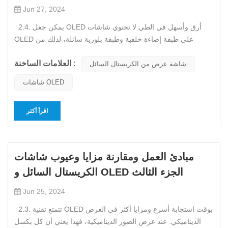
Jun 27, 2024
2.4. يمكن جعل OLED أرق وأسهل في الطي لا تحتوي شاشات
OLED على طبقة إضاءة خلفية وطبقة بلورية سائلة، لذلك من
السهل جدًا جعلها رقيقة ويمكن ثنيها إلى حد كبير مثل الورق. إن
العلامات الساخنة :
القدرة على الانحناء تعني أنه يمكن تحقيق شاشة منحنية بسهولة، مما
شاشة عرض من الكريستال السائل
قد يؤدي إلى تحسين جودة الهاتف نفسه بشكل كبير. بالإضافة إلى
شاشات OLED
طبق...
اقرأ أكثر
مبادئ العمل ومقارنة مزايا وعيوب شاشات
الكريستال السائل و OLED الجزء الثالث
Jun 25, 2024
2.3. تتمتع تقنية OLED بوقت استجابة أسرع ومزايا أكثر في العرض
الديناميكي. عند عرض الصور الديناميكية، فهذا يعني أن كل بكسل