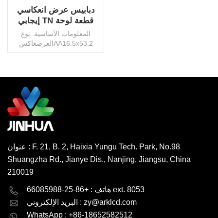
دبابيس عرض انعكاسي
إيجابي TN قطعة لوحة
LCD لعرض القياس
المعلومات الأساسية. نوع
العرضعاكسAA16.5x53.2
ممعرض الزاوية6
O′Clockفوب3.6Vواجب1/4تحيز1/3الموصلدبوسدرجة
حرارة التشغيل.-20 ° ~ 70
درجة مئويةحماية البيئةRohs
HSFواجهةspiالسيطرة على
اقرأ أكثر
ICلا أحدحزمة النقلكرتون/
البليتعلامة
تجاريةجينهواأصلالصينرمز
HS8531200000القدرة
الإنتاجية3000000
عنوان : F. 21, B. 2, Haixia Yungu Tech. Park, No.98
pcs/monthمو1000 جهاز
Shuangzha Rd., Jianye Dis., Nanjing, Jiangsu, China
كمبيوتر ، قابل للتفاوض
210019
English
Deutsch
هاتف : +86-25-66085988 ext. 8053
zy@arklcd.com
البريد الإلكتروني :
русский
español
WhatsApp : +86-18652582512