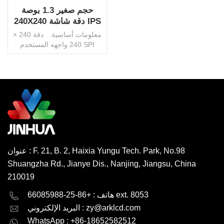
حجم صغير 1.3 بوصة
240X240 دقة شاشة IPS
تعمل باللمس لوحة TFT
معلومات أساسية. دقة 240 ×
240 واجهه المستخدم SPI
تحكم IC ST7789V AA
23.4x23.4 ملم الخلفية الصمام
الأبيض سطوع 450 شمعة / م 2
موصل FPC زاوية الرؤية IPS /
TN درجة الحرارة التشغيل. -20
اقرأ أكثر
درجة ~ 70 درجة مئوية حجم
التشغيل 2.8 فولت لوحة اللمس
بالسعة / المقاومة حماية البيئة
بنفايات HSF أصل الصين علامة
تجارية جينهوا حزمة النقل
عنوان : F. 21, B. 2, Haixia Yungu Tech. Park, No.98
كرتون / منصة نقالة رمز النظام
Shuangzha Rd., Jianye Dis., Nanjing, Jiangsu, China
المنسق 853120000 إنتاجية
600000 قطعة / شهر موك
210019
1000 قطعة ، قابل للتفاوض
English
Deutsch
هاتف : +86-25-66085988 ext. 8053
zy@arklcd.com
البريد الإلكتروني :
русский
español
WhatsApp : +86-18652582512