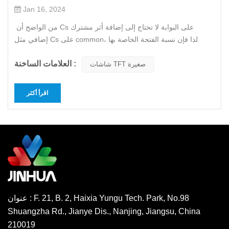
Jan 16, 2024
من الواضح أن Cs على البوابة لا تحتاج إلى إضافة أثر مشترك
إضافي مثل Cs على common، لذا فإن نسبة الفتحة الخاصة بها
كبيرة نسبيًا. يعد حجم نسبة الفتحة عاملاً مهمًا يؤثر على سطوع اللوحة
العلامات الساخنة :
وتصميمها، لذا فإن معظم تصميمات اللوحات الحالية تستخدم طريقة
شاشات TFT صغيرة
Cs on gate. ومع ذلك، نظرًا لأن مكثف التخزين في وضع ال...
اقرأ أكثر
عنوان : F. 21, B. 2, Haixia Yungu Tech. Park, No.98
Shuangzha Rd., Jianye Dis., Nanjing, Jiangsu, China
210019