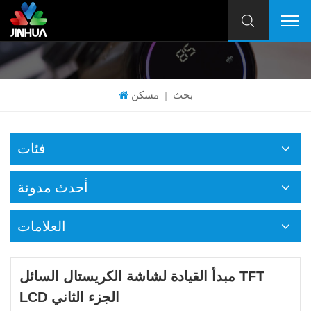
بحث
مسكن
|
فئات
أحدث مدونة
العلامات
مبدأ القيادة لشاشة الكريستال السائل TFT
LCD الجزء الثاني