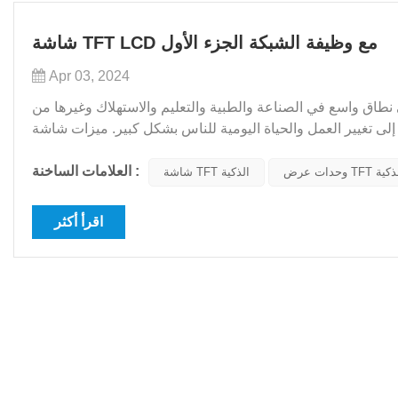
شاشة TFT LCD مع وظيفة الشبكة الجزء الأول
Apr 03, 2024
لى نطاق واسع في الصناعة والطبية والتعليم والاستهلاك وغيرها من
عمل والحياة اليومية للناس بشكل كبير. ميزات شاشة TFT ذكية مزايا وحدات العرض TFT
الذكية مع وظائف الشبكة في تطبيقات إ...
العلامات الساخنة :
 عرض TFT الذكية
شاشة TFT الذكية
اقرأ أكثر