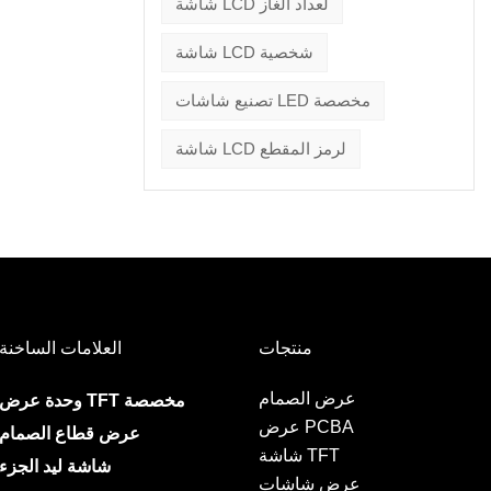
شاشة LCD لعداد الغاز
شاشة LCD شخصية
تصنيع شاشات LED مخصصة
شاشة LCD لرمز المقطع
منتجات
العلامات الساخنة
عرض الصمام
وحدة عرض TFT مخصصة
عرض PCBA
عرض قطاع الصمام
شاشة TFT
شاشة ليد الجزء
عرض شاشات