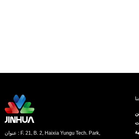
نا
ن
ت
ة
عنوان : F. 21, B. 2, Haixia Yungu Tech. Park,