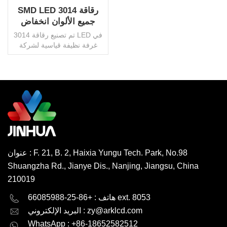
SMD LED 3014 رقاقة
جميع الألوان انخفاض
استهلاك الطاقة المبيعات
تم تصنيع رقاقة 3014 LED في
الساخنة
غرفة نظيفة قياسية لشركة
Jinhua بواسطة آلة SMT
الأوتوماتيكية. وقد تصل قدرتها
الإنتاجية إلى 1.6 مليار نقطة
شهريًا. مع جزء مختلف من
الفوسفور بألوان مختلفة ، يمكن
اقرأ أكثر
أن يعرض ألوان LED متغيرة.
عنوان : F. 21, B. 2, Haixia Yungu Tech. Park, No.98
Shuangzha Rd., Jianye Dis., Nanjing, Jiangsu, China
210019
English
Deutsch
هاتف : +86-25-66085988 ext. 8053
zy@arklcd.com
البريد الإلكتروني :
русский
español
WhatsApp : +86-18652582512