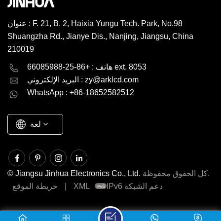
عنوان : F. 21, B. 2, Haixia Yungu Tech. Park, No.98
Shuangzha Rd., Jianye Dis., Nanjing, Jiangsu, China
210019
English
Deutsch
هاتف : +86-25-66085988 ext. 8053
zy@arklcd.com
البريد الإلكتروني :
русский
español
WhatsApp : +86-18652582512
العربية
لغة
كل الحقوق محفوظة.
© Jiangsu Jinhua Electronics Co., Ltd.
IPv6 دعم الشبكة
XML
|
خريطة الموقع