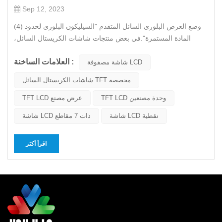
Sep 12, 2023
(4) وضع العرض البلوري السائل المتقدم "السيليكون البلوري لحدود
المادة المستمرة".في بعض منتجات شاشات الكريستال السائل،
ستكون هناك ظاهرة تأخير الصورة عند مشاهدة فيلم ديناميكي، والتي
العلامات الساخنة :
تنتج عن سرعة استجابة البكسل غير الكافية لشاشة عرض الكريستال
شاشة مصفوفة LCD
السائل بأكملها. من أجل تحسين سرعة استجابة البكسل، تم
شاشات الكريستال السائل TFT مخصصة
استخدام...
TFT LCD وحدة مصنعين
TFT LCD عرض مصنع
شاشة LCD نقطية
شاشة LCD ذات 7 مقاطع
اقرأ أكثر