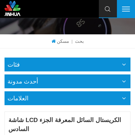
بحث
مسكن
|
فئات
أحدث مدونة
العلامات
شاشة LCD الكريستال السائل المعرفة الجزء
السادس