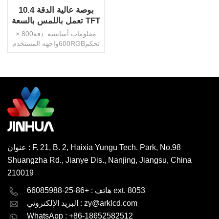
10.4 بوصة عالية الدقة
تعمل باللمس بالسعة TFT
سعر المصنع
معلومات أساسية. دقة800 ×
600واجهه المستخدمRGBتحكم
ICHX8282AA158.4x211.2
ملمالخلفيةالصمام
الأبيضسطوع450 شمعة / م
2موصلFPCزاوية الرؤيةIPS /
TNدرجة الحرارة التشغيل.-20
اقرأ أكثر
درجة ~ 70 درجة مئويةحجم
التشغيل2.8 فولتلوحة
اللمسبالسعة / المقاومةحماية
البيئةبنفايات HSFأصلالصينعلامة
تجاريةجينهواحزمة النقلكرتون /
عنوان : F. 21, B. 2, Haixia Yungu Tech. Park, No.98
منصة نقالةرمز النظام
Shuangzha Rd., Jianye Dis., Nanjing, Jiangsu, China
المنسق853120000إنتاجية600000
قطعة / شهرموك1000 قطعة ،
210019
قابل للتفاوض
English
Deutsch
هاتف : +86-25-66085988 ext. 8053
zy@arklcd.com
البريد الإلكتروني :
русский
español
WhatsApp : +86-18652582512