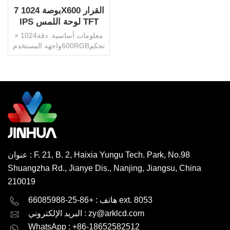
7 بوصة 1024X600 القرار
IPS لوحة اللمس TFT
وحدة الشاشة OEM
معلومات أساسية. دقة1024 ×
600واجهه المستخدمRGBتحكم
ICST7796SAA85.92x154.21
ملمالخلفيةالصمام
الأبيضسطوع350cd / م
2موصلFPCزاوية الرؤيةIPS /
TNدرجة الحرارة التشغيل.-20
اقرأ أكثر
درجة ~ 70 درجة مئويةحجم
التشغيل2.8 فولتلوحة
اللمسبالسعة / المقاومةحماية
البيئةبنفايات HSFأصلالصينعلامة
تجاريةجينهواحزمة النقلكرتون /
عنوان : F. 21, B. 2, Haixia Yungu Tech. Park, No.98
منصة نقالةرمز النظام
Shuangzha Rd., Jianye Dis., Nanjing, Jiangsu, China
المنسق853120000إنتاجية600000
قطعة / شهرموك1000 قطعة ،
210019
قابل للتفاوض
English
Deutsch
هاتف : +86-25-66085988 ext. 8053
zy@arklcd.com
البريد الإلكتروني :
русский
español
WhatsApp : +86-18652582512