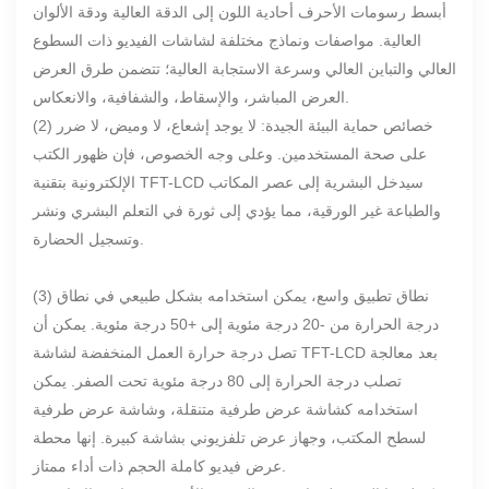
أبسط رسومات الأحرف أحادية اللون إلى الدقة العالية ودقة الألوان
العالية. مواصفات ونماذج مختلفة لشاشات الفيديو ذات السطوع
العالي والتباين العالي وسرعة الاستجابة العالية؛ تتضمن طرق العرض
العرض المباشر، والإسقاط، والشفافية، والانعكاس.
(2) خصائص حماية البيئة الجيدة: لا يوجد إشعاع، لا وميض، لا ضرر
على صحة المستخدمين. وعلى وجه الخصوص، فإن ظهور الكتب
الإلكترونية بتقنية TFT-LCD سيدخل البشرية إلى عصر المكاتب
والطباعة غير الورقية، مما يؤدي إلى ثورة في التعلم البشري ونشر
وتسجيل الحضارة.
(3) نطاق تطبيق واسع، يمكن استخدامه بشكل طبيعي في نطاق
درجة الحرارة من -20 درجة مئوية إلى +50 درجة مئوية. يمكن أن
تصل درجة حرارة العمل المنخفضة لشاشة TFT-LCD بعد معالجة
تصلب درجة الحرارة إلى 80 درجة مئوية تحت الصفر. يمكن
استخدامه كشاشة عرض طرفية متنقلة، وشاشة عرض طرفية
لسطح المكتب، وجهاز عرض تلفزيوني بشاشة كبيرة. إنها محطة
عرض فيديو كاملة الحجم ذات أداء ممتاز.