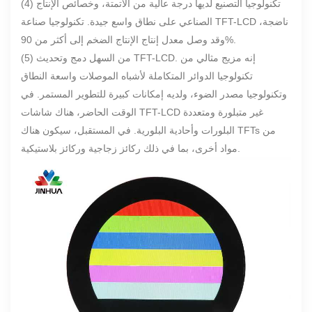
(4) تكنولوجيا التصنيع لديها درجة عالية من الأتمتة، وخصائص الإنتاج
الصناعي على نطاق واسع جيدة. تكنولوجيا صناعة TFT-LCD ناضجة،
وقد وصل معدل إنتاج الإنتاج الضخم إلى أكثر من 90%.
(5) من السهل دمج وتحديث TFT-LCD. إنه مزيج مثالي من
تكنولوجيا الدوائر المتكاملة لأشباه الموصلات واسعة النطاق
وتكنولوجيا مصدر الضوء، ولديه إمكانات كبيرة للتطوير المستمر. في
الوقت الحاضر، هناك شاشات TFT-LCD غير متبلورة ومتعددة
البلورات وأحادية البلورية. في المستقبل، سيكون هناك TFTs من
مواد أخرى، بما في ذلك ركائز زجاجية وركائز بلاستيكية.