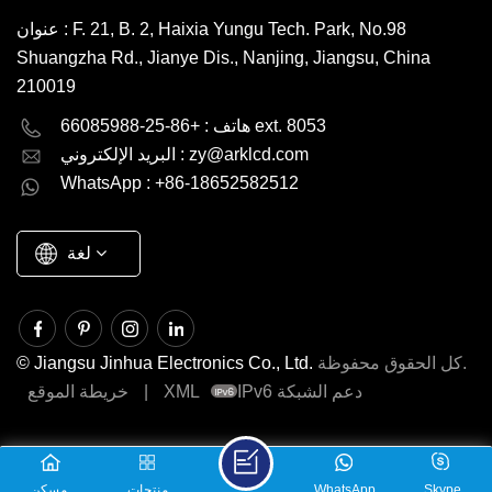
عنوان : F. 21, B. 2, Haixia Yungu Tech. Park, No.98
Shuangzha Rd., Jianye Dis., Nanjing, Jiangsu, China
210019
English
Deutsch
هاتف : +86-25-66085988 ext. 8053
zy@arklcd.com
البريد الإلكتروني :
русский
español
WhatsApp : +86-18652582512
العربية
لغة
كل الحقوق محفوظة.
© Jiangsu Jinhua Electronics Co., Ltd.
IPv6 دعم الشبكة
XML
|
خريطة الموقع
Skype
WhatsApp
منتجات
مسكن