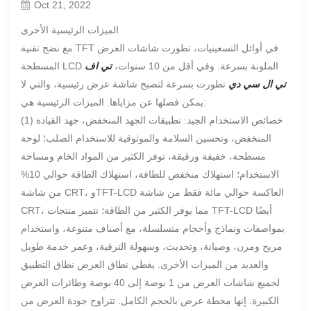
Oct 21, 2022
الميزات الرئيسية الأخرى
مع نضج تقنية TFT في أوائل التسعينيات، تطورت شاشات العرض
المسطحة LCD الملونة بسرعة. وفي أقل من 10 سنوات،
تي اف
تي ال سي دي
تطورت بسرعة لتصبح شاشة عرض رئيسية، والتي لا
يمكن فصلها عن مزاياها. الميزات الرئيسية هي:
(1) خصائص الاستخدام الجيد: تطبيقات الجهد المنخفض، جهد القيادة
المنخفض، وتحسين السلامة والموثوقية للاستخدام الصلب؛ لوحة
مسطحة، خفيفة ورقيقة، توفر الكثير من المواد الخام ومساحة
الاستخدام؛ استهلاك منخفض للطاقة، استهلاك الطاقة حوالي 10%
من شاشة CRT، وTFT-LCD العاكسة حوالي مائة فقط من شاشة
CRT، مما يوفر الكثير من الطاقة؛ تتميز منتجات TFT-LCD أيضًا
بمواصفات ونماذج وأحجام متسلسلة، مع أصناف متنوعة، واستخدام
مريح ومرن، وصيانة، وتحديث، وسهولة الترقية، وعمر خدمة طويل
والعديد من الميزات الأخرى. يغطي نطاق العرض نطاق التطبيق
لجميع شاشات العرض من 1 بوصة إلى 40 بوصة وطائرات العرض
الكبيرة. إنها محطة عرض بالحجم الكامل. تتراوح جودة العرض من