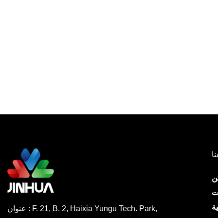
نا
ن
ت
ة
عنوان : F. 21, B. 2, Haixia Yungu Tech. Park,