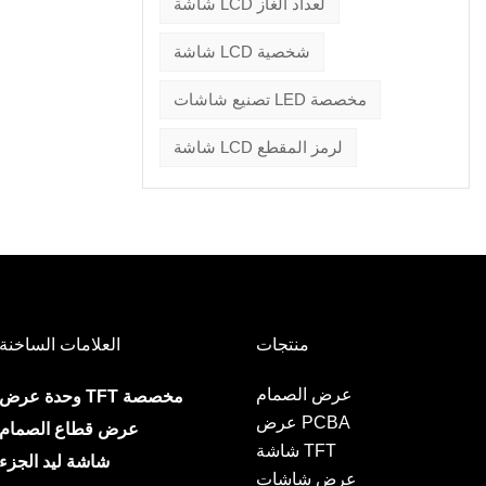
شاشة LCD لعداد الغاز
شاشة LCD شخصية
تصنيع شاشات LED مخصصة
شاشة LCD لرمز المقطع
منتجات
العلامات الساخنة
عرض الصمام
وحدة عرض TFT مخصصة
عرض PCBA
عرض قطاع الصمام
شاشة TFT
شاشة ليد الجزء
عرض شاشات