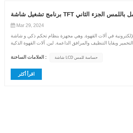
لذكية التي تعمل باللمس الجزء الثاني
Mar 29, 2024
نية في آلات القهوة. وهي مجهزة بنظام تحكم ذكي و شاشة LCD حساسة للمس لتحقيق
خمير وبقايا التنظيف والمرافق الداعمة. لبن. آلات القهوة الذكية
تقوم بتحضير القهوة وفق أكثر البيانات...
العلامات الساخنة :
شاشة LCD حساسة للمس
اقرأ أكثر