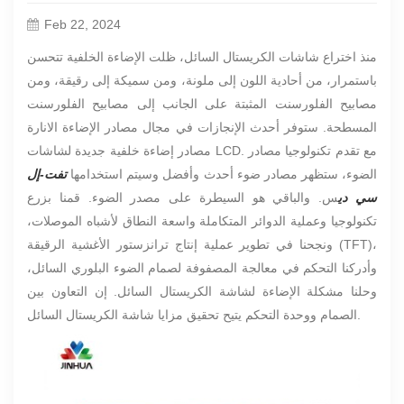
Feb 22, 2024
منذ اختراع شاشات الكريستال السائل، ظلت الإضاءة الخلفية تتحسن
باستمرار، من أحادية اللون إلى ملونة، ومن سميكة إلى رقيقة، ومن
مصابيح الفلورسنت المثبتة على الجانب إلى مصابيح الفلورسنت
المسطحة. ستوفر أحدث الإنجازات في مجال مصادر الإضاءة الانارة
مصادر إضاءة خلفية جديدة لشاشات LCD. مع تقدم تكنولوجيا مصادر
الضوء، ستظهر مصادر ضوء أحدث وأفضل وسيتم استخدامها
تفت-إل
سي دي
س. والباقي هو السيطرة على مصدر الضوء. قمنا بزرع
تكنولوجيا وعملية الدوائر المتكاملة واسعة النطاق لأشباه الموصلات،
ونجحنا في تطوير عملية إنتاج ترانزستور الأغشية الرقيقة (TFT)،
وأدركنا التحكم في معالجة المصفوفة لصمام الضوء البلوري السائل،
وحلنا مشكلة الإضاءة لشاشة الكريستال السائل. إن التعاون بين
الصمام ووحدة التحكم يتيح تحقيق مزايا شاشة الكريستال السائل.