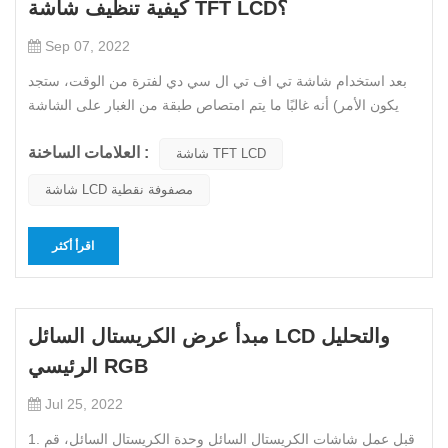
كيفية تنظيف شاشة TFT LCD؟
Sep 07, 2022
بعد استخدام شاشة تي اف تي ال سي دي لفترة من الوقت، ستجد
أنه غالبًا ما يتم امتصاص طبقة من الغبار على الشاشة (يكون الأمر
أكثر وضوحًا عند إيقاف تشغيل شاشة LCD)، وفي بعض الأحيان
العلامات الساخنة :
تلتصق بقع الماء المختلفة عن طريق الخطأ، مما سيؤثر بالتأكيد بشكل
شاشة TFT LCD
كبير على الرؤية تأثير. كيفية تنظيفه؟①قم بإيقاف تشغيل طاقة شا...
شاشة LCD مصفوفة نقطية
اقرأ أكثر
مبدأ عرض الكريستال السائل LCD والتحليل
الرئيسي RGB
Jul 25, 2022
1. قبل عمل شاشات الكريستال السائل وحدة الكريستال السائل، قم