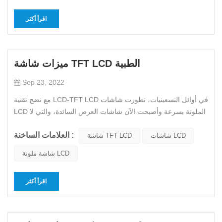
اقرأ أكثر
ميزات شاشة TFT LCD الطبية
Sep 23, 2022
مع نضج تقنية LCD-TFT LCD في أوائل التسعينيات، تطورت شاشات
LCD الملونة بسرعة وأصبحت الآن شاشات العرض السائدة، والتي لا
يمكن فصلها عن مزاياها. دعونا نتحدث عن المزايا الرئيسية للون
العلامات الساخنة :
شاشات الكريستال السائل شاشة ال سي ديs بواسطة روما LCD.1.
شاشات LCD
شاشة TFT LCD
خصائص الاستخدام الجيد: تطبيقات الجهد المنخفض، جهد القيادة
شاشة ملونة LCD
المنخ...
اقرأ أكثر