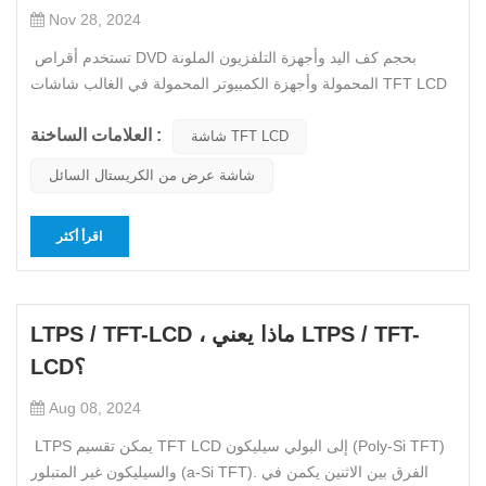
Nov 28, 2024
تستخدم أقراص DVD بحجم كف اليد وأجهزة التلفزيون الملونة
المحمولة وأجهزة الكمبيوتر المحمولة في الغالب شاشات TFT LCD
ذات الألوان الحقيقية لعرض الصور. ألوانها الزاهية والنابضة بالحياة،
العلامات الساخنة :
وحجمها الرفيع وخفيف الوزن وقابل للحمل، وخفيفة الوزن، ولا تحتوي
شاشة TFT LCD
على إشعاع ولا تسبب ضررًا للعين، كلها تحظى بشعبية ك...
شاشة عرض من الكريستال السائل
اقرأ أكثر
LTPS / TFT-LCD ، ماذا يعني LTPS / TFT-
LCD؟
Aug 08, 2024
LTPS يمكن تقسيم TFT LCD إلى البولي سيليكون (Poly-Si TFT)
والسيليكون غير المتبلور (a-Si TFT). الفرق بين الاثنين يكمن في