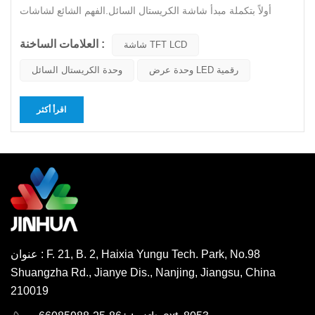
أولاً بتكملة مبدأ شاشة الكريستال السائل.الفهم الشائع لشاشات
الكريستال السائل هو أن كل نقطة من نقاطها شاشة تي اف تي ال
العلامات الساخنة :
سي دي يتكون من ثلاثة أجزاء: RGB. عندما تكون النقاط الثلاث
شاشة TFT LCD
متصلة جميعها بمستوى عالٍ، تذوب البلورة السائلة إلى حالة سائلة...
وحدة عرض LED رقمية
وحدة الكريستال السائل
اقرأ أكثر
عنوان : F. 21, B. 2, Haixia Yungu Tech. Park, No.98
Shuangzha Rd., Jianye Dis., Nanjing, Jiangsu, China
210019
English
Deutsch